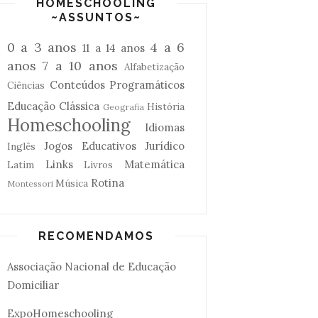
HOMESCHOOLING
~ASSUNTOS~
0 a 3 anos
4 a 6
11 a 14 anos
anos
7 a 10 anos
Alfabetização
Conteúdos Programáticos
Ciências
Educação Clássica
História
Geografia
Homeschooling
Idiomas
Jogos Educativos
Jurídico
Inglês
Links
Matemática
Latim
Livros
Rotina
Música
Montessori
RECOMENDAMOS
Associação Nacional de Educação
Domiciliar
ExpoHomeschooling