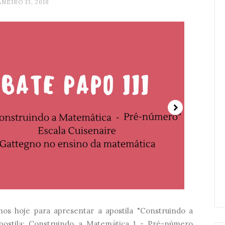
ANEIRO 13, 2018
os hoje para apresentar a apostila "Construindo a
postila: Construindo a Matemática 1 - Pré-número