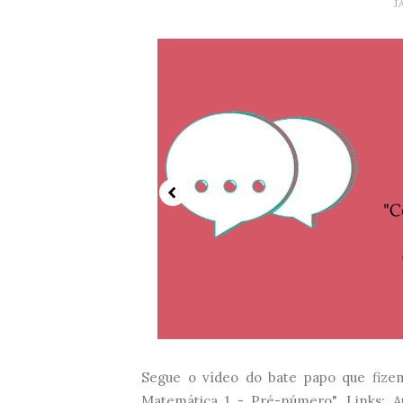
J
Segue o vídeo do bate papo que fizem
Matemática 1 - Pré-número". Links: A