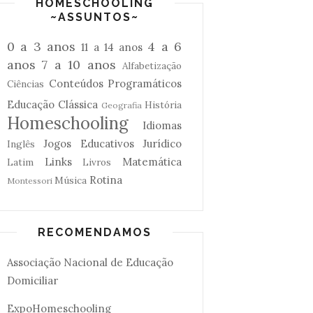
HOMESCHOOLING
~ASSUNTOS~
0 a 3 anos
4 a 6
11 a 14 anos
anos
7 a 10 anos
Alfabetização
Conteúdos Programáticos
Ciências
Educação Clássica
História
Geografia
Homeschooling
Idiomas
Jogos Educativos
Jurídico
Inglês
Links
Matemática
Latim
Livros
Rotina
Música
Montessori
RECOMENDAMOS
Associação Nacional de Educação
Domiciliar
ExpoHomeschooling