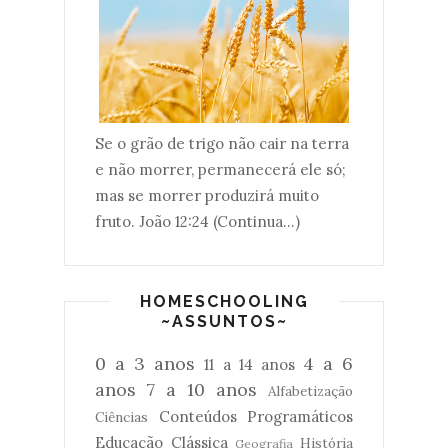
Se o grão de trigo não cair na terra
e não morrer, permanecerá ele só;
mas se morrer produzirá muito
fruto. João 12:24 (Continua...)
HOMESCHOOLING
~ASSUNTOS~
0 a 3 anos
4 a 6
11 a 14 anos
anos
7 a 10 anos
Alfabetização
Conteúdos Programáticos
Ciências
Educação Clássica
História
Geografia