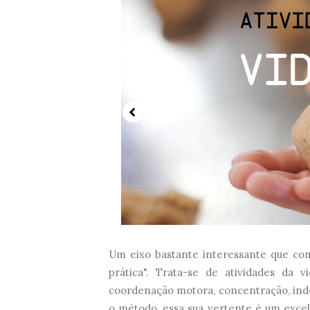
Um eixo bastante interessante que co
prática". Trata-se de atividades da 
coordenação motora, concentração, ind
o método, essa sua vertente é um exce