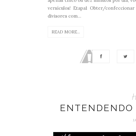
apenas cinco ou dez minutos por dia, v
versículos! Etapa1 Obter/confecciona
divisores com...
READ MORE...
H
ENTENDENDO
J