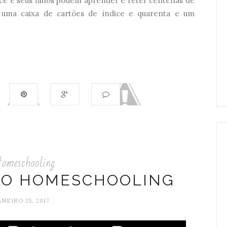
ocê e seus filhos podem aprender e reter centenas de
r uma caixa de cartões de índice e quarenta e um
omeschooling
 O HOMESCHOOLING
ANEIRO 25, 2017