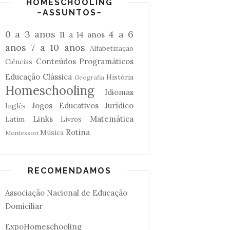
HOMESCHOOLING
~ASSUNTOS~
0 a 3 anos
4 a 6
11 a 14 anos
anos
7 a 10 anos
Alfabetização
Conteúdos Programáticos
Ciências
Educação Clássica
História
Geografia
Homeschooling
Idiomas
Jogos Educativos
Jurídico
Inglês
Links
Matemática
Latim
Livros
Rotina
Música
Montessori
RECOMENDAMOS
Associação Nacional de Educação
Domiciliar
ExpoHomeschooling