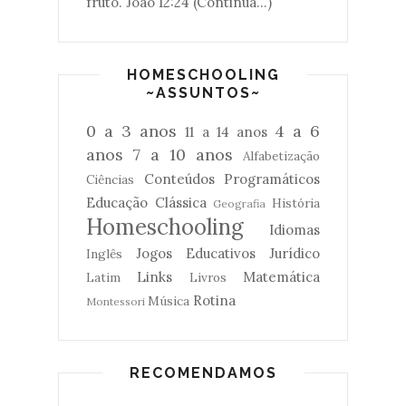
fruto. João 12:24 (Continua...)
HOMESCHOOLING
~ASSUNTOS~
0 a 3 anos
4 a 6
11 a 14 anos
anos
7 a 10 anos
Alfabetização
Conteúdos Programáticos
Ciências
Educação Clássica
História
Geografia
Homeschooling
Idiomas
Jogos Educativos
Jurídico
Inglês
Links
Matemática
Latim
Livros
Rotina
Música
Montessori
RECOMENDAMOS